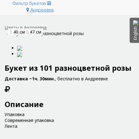
Фильтр букетов
Андреевка
Цветы в Андреевке
English
40 см
47 см
Букет из 101 разноцветной розы
Букет из 101 разноцветной розы
Доставка ~1ч. 30мин.
, бесплатно в Андреевке
Описание
Упаковка
Современная упаковка
Лента