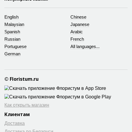
English
Chinese
Malaysian
Japanese
Spanish
Arabic
Russian
French
Portuguese
All languages...
German
© Floristum.ru
Как открыть магазин
Клиентам
Доставка
Доставка по Беларуси